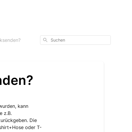
Suchen
cksenden?
nden?
wurden, kann
 z.B.
zurückgeben. Die
tshirt+Hose oder T-