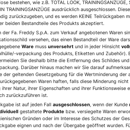
Hose bestehen, wie z.B. TOTAL LOOK, TRAININGSANZÜGE,
IN TRAININGSANZÜGE ausdrücklich ausgeschlossen. Diese
ndig zurückzugeben, und es werden KEINE Teilrückgaben mi
er beiden Bestandteile des Produkts akzeptiert.
n der Fa. Freddy S.p.A. zum Verkauf angebotenen Waren si
ikationsschild versehen, das einen Bestandteil der Ware darst
gegebene
Ware
muss
unversehrt
und in jeder Hinsicht
vol
alhülle/-verpackung des Produkts, Etiketten und Zubehör). 
rmeiden Sie deshalb bitte die Entfernung des Schildes un
packung. Darüber hinaus machen wir Sie darauf aufmerksa
e der geltenden Gesetzgebung für die Wertminderung der a
zurückgegebenen Waren haften, falls diese Minderung nicht 
 ihrer Natur, ihrer Eigenschaften und ihrer Funktionsweise 
h zurückzuführen ist.
kgabe ist auf jeden Fall
ausgeschlossen
, wenn der Kunde
dividuell
gestaltete
Produkte
bzw. versiegelte Waren erwor
ienischen Gründen oder im Interesse des Schutzes der Gesu
ckgabe eignen und nach der Übergabe geöffnet wurden. Fü