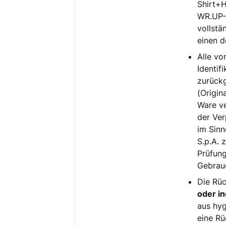
Shirt+
WR.UP-
vollstä
einen d
Alle vo
Identif
zurück
(Origin
Ware ve
der Ver
im Sinn
S.p.A. 
Prüfung
Gebrauc
Die Rüc
oder in
aus hyg
eine Rü