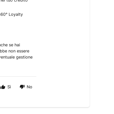
 nel tuo credito
360° Loyalty
nche se hai
rebbe non essere
eventuale gestione
Sì
No