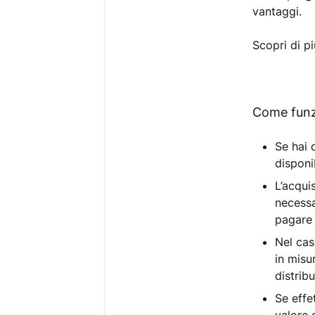
vantaggi.
Scopri di 
Come funz
Se hai 
disponi
L’acqui
necessa
pagare 
Nel cas
in misu
distrib
Se effe