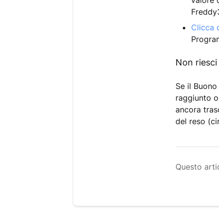
valore 
Freddy
Clicca 
Progra
Non riesci
Se il Buono
raggiunto o
ancora trasc
del reso (ci
Questo artic