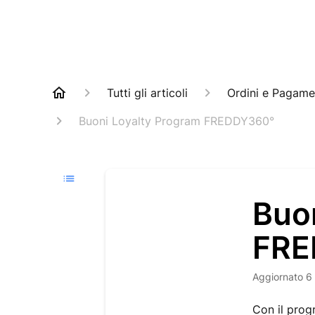
Tutti gli articoli
Ordini e Pagame
Buoni Loyalty Program FREDDY360°
Buo
FRE
Aggiornato
6
Con il prog