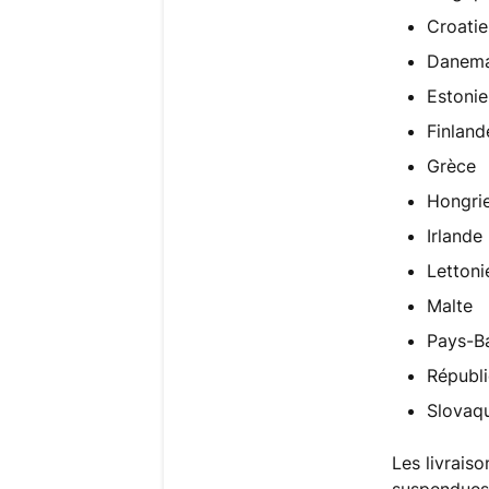
Croatie
Danem
Estonie
Finland
Grèce
Hongri
Irlande
Lettoni
Malte
Pays-Ba
Républ
Slovaqu
Les livraiso